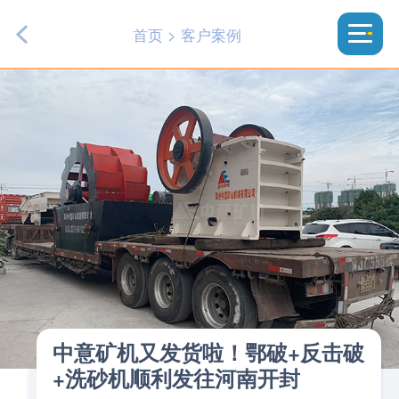
首页
>
客户案例
中意矿机又发货啦！鄂破+反击破
+洗砂机顺利发往河南开封