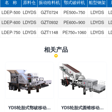
名 称
原料仓
振动给料机
鄂式破碎机
船型钢架
LDEP-500
LDYDS
GZT0724
PE500×750
LDYDS
L
LDEP-600
LDYDS
GZT0932
PE600×900
LDYDS
L
LDEP-750
LDYDS
GZT1148
PE750×1060
LDYDS
L
相关产品
YDS轮胎式鄂破移动破碎站
YDS轮胎式圆锥移动破碎站