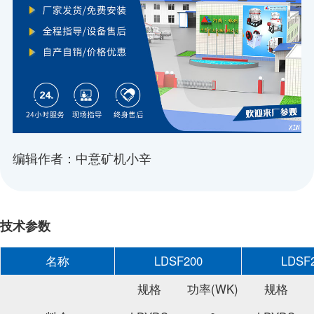
编辑作者：中意矿机小辛
技术参数
名称
LDSF200
LDSF
规格
功率(WK)
规格