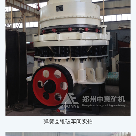
弹簧圆锥破车间实拍