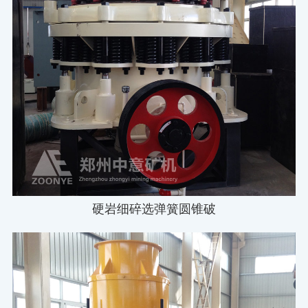
硬岩细碎选弹簧圆锥破