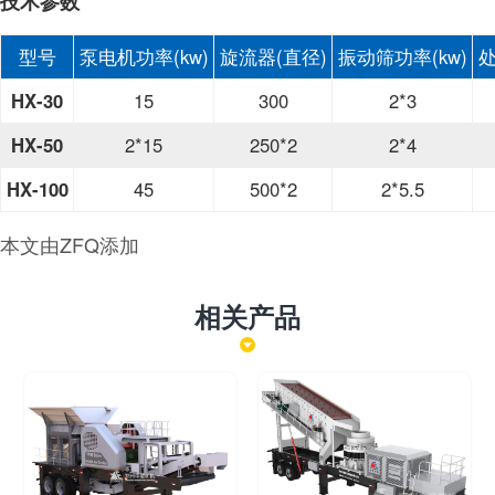
技术参数
型号
泵电机功率(kw)
旋流器(直径)
振动筛功率(kw)
处
HX-30
15
300
2*3
HX-50
2*15
250*2
2*4
HX-100
45
500*2
2*5.5
本文由ZFQ添加
相关产品