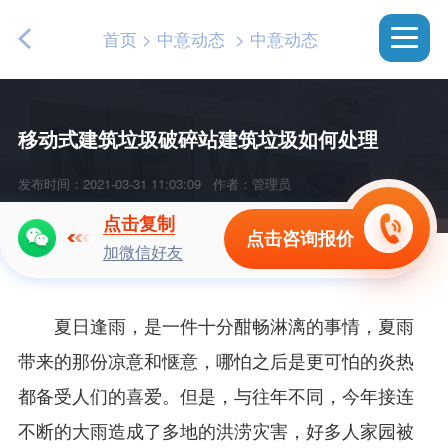
首页
>
中意动态
>
中意动态
移动式建筑垃圾破碎站建筑垃圾如何处理
发布时间：2021-03-31 11:03:09
作者：管理员
点击复制
点击咨询报价
加微信好友
夏日逢雨，是一件十分酣畅淋漓的事情，夏雨
带来的那份凉意和惬意，哪怕之后是更可怕的炎热
都备受人们的喜爱。但是，与往年不同，今年接连
不断的大雨造成了多地的洪涝灾害，好多人家园被