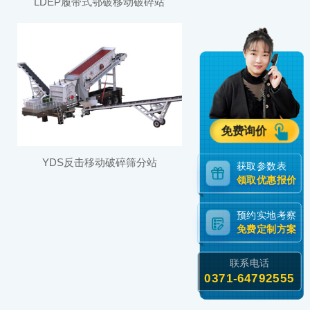
LDEP履带式鄂破移动破碎站
免费询价
YDS反击移动破碎筛分站
获取参数表
领取优惠报价
预约实地考察
免费定制方案
联系电话
0371-64792555