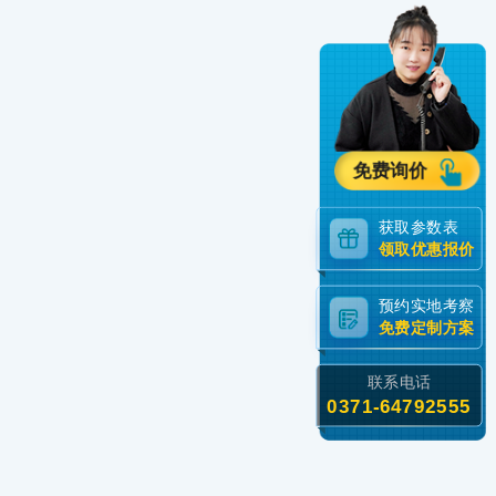
免费询价
获取参数表
领取优惠报价
预约实地考察
免费定制方案
联系电话
0371-64792555