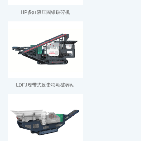
HP多缸液压圆锥破碎机
LDFJ履带式反击移动破碎站