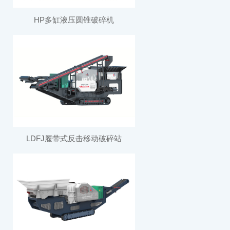
HP多缸液压圆锥破碎机
LDFJ履带式反击移动破碎站