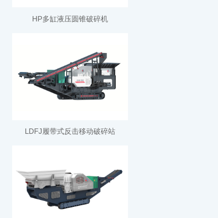
HP多缸液压圆锥破碎机
LDFJ履带式反击移动破碎站