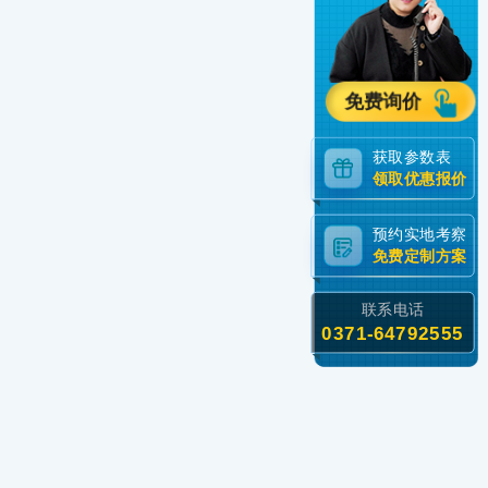
免费询价
获取参数表
领取优惠报价
预约实地考察
免费定制方案
联系电话
0371-64792555