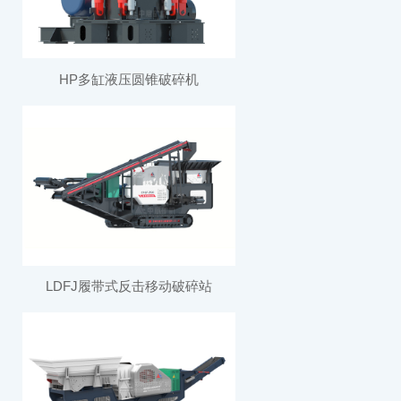
HP多缸液压圆锥破碎机
LDFJ履带式反击移动破碎站