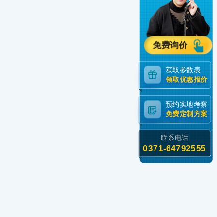
免费询价
获取参数表
领取优惠报价
预约实地考察
免费定制方案
联系电话
0371-64792555